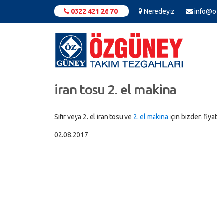
0322 421 26 70
Neredeyiz
info@o
iran tosu 2. el makina
Sıfır veya 2. el iran tosu ve
2. el makina
için bizden fiyat
02.08.2017