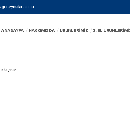
zguneymakina.com
ANASAYFA
HAKKIMIZDA
ÜRÜNLERİMİZ
2. EL ÜRÜNLERİMİ
 isteyiniz.