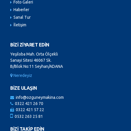
Foto Galeri
Haberler
Sanal Tur
İletişim
BİZİ ZİYARET EDİN
Yeşiloba Mah. Orta Ölçekli
Sanayi Sitesi 46067 Sk.
B/Blok No:11 Seyhan/ADANA
Neredeyiz
BİZE ULAŞIN
info@ozguneymakina.com
0322 421 26 70
0322 421 57 22
0532 263 25 81
BİZİ TAKİP EDİN