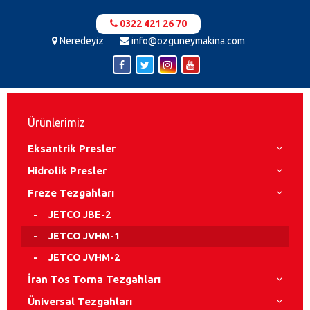
0322 421 26 70
Neredeyiz
info@ozguneymakina.com
Ürünlerimiz
Eksantrik Presler
Hidrolik Presler
Freze Tezgahları
JETCO JBE-2
JETCO JVHM-1
JETCO JVHM-2
İran Tos Torna Tezgahları
Üniversal Tezgahları